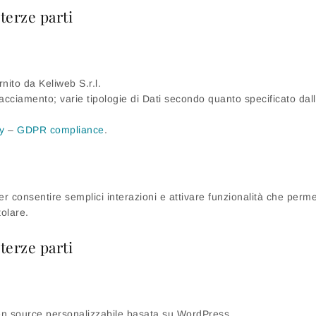
terze parti
nito da Keliweb S.r.l.
Tracciamento; varie tipologie di Dati secondo quanto specificato dall
y
–
GDPR compliance
.
r consentire semplici interazioni e attivare funzionalità che perme
tolare.
terze parti
 source personalizzabile basata su WordPress.