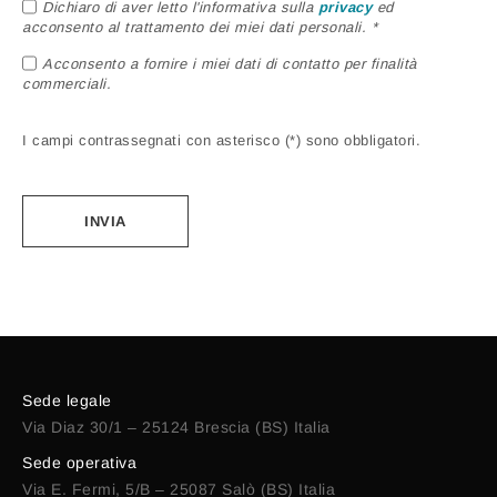
Dichiaro di aver letto l'informativa sulla
privacy
ed
acconsento al trattamento dei miei dati personali. *
Acconsento a fornire i miei dati di contatto per finalità
commerciali.
I campi contrassegnati con asterisco (*) sono obbligatori.
Alternative:
Sede legale
Via Diaz 30/1 – 25124 Brescia (BS) Italia
Sede operativa
Via E. Fermi, 5/B – 25087 Salò (BS) Italia