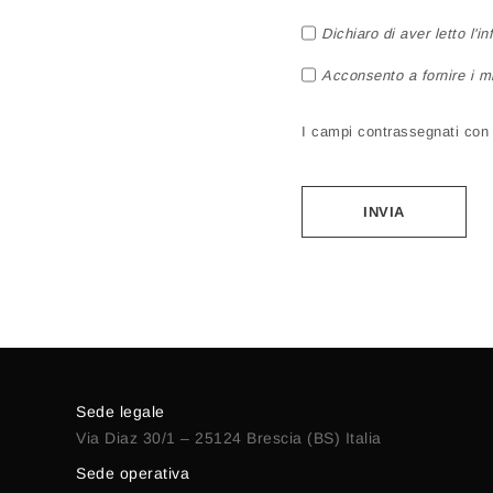
Dichiaro di aver letto l'i
Acconsento a fornire i mi
I campi contrassegnati con a
Alternative:
Sede legale
Via Diaz 30/1 – 25124 Brescia (BS) Italia
Sede operativa