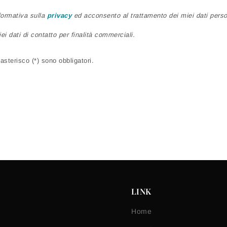
nformativa sulla
privacy
ed acconsento al trattamento dei miei dati person
ei dati di contatto per finalità commerciali.
sterisco (*) sono obbligatori.
LINK
Home