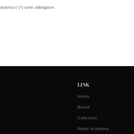
sterisco (*) sono obbligatori.
LINK
Home
Brand
Collezioni
Water Academy