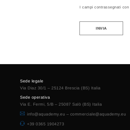
I campi contrassegnati con a
Alternative:
Sede legale
Via Diaz 30/1 – 25124 Brescia (BS) Italia
Sede operativa
Via E. Fermi, 5/B – 25087 Salò (BS) Italia
info@aquademy.eu
–
commerciale@aquademy.eu
+39 0365 1904273