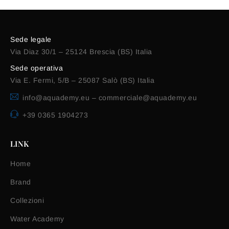
Sede legale
Via Diaz 30/1 – 25124 Brescia (BS) Italia
Sede operativa
Via E. Fermi, 5/B – 25087 Salò (BS) Italia
info@aquademy.eu
–
commerciale@aquademy.eu
+39 0365 1904273
LINK
Home
Brand
Collezioni
Water Academy