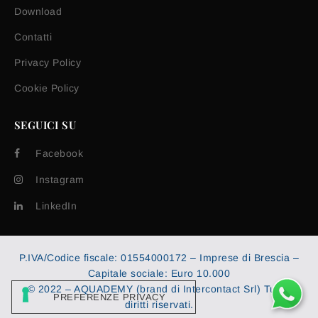
Download
Contatti
Privacy Policy
Cookie Policy
SEGUICI SU
Facebook
Instagram
LinkedIn
P.IVA/Codice fiscale: 01554000172 – Imprese di Brescia –
Capitale sociale: Euro 10.000
© 2022 – AQUADEMY (brand di Intercontact Srl) Tutti i
diritti riservati.