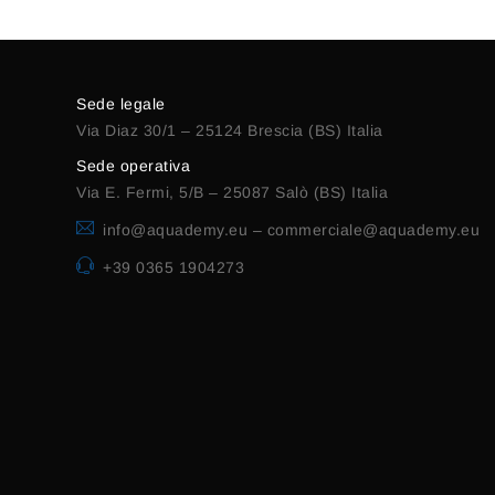
Sede legale
Via Diaz 30/1 – 25124 Brescia (BS) Italia
Sede operativa
Via E. Fermi, 5/B – 25087 Salò (BS) Italia
info@aquademy.eu
–
commerciale@aquademy.eu
+39 0365 1904273