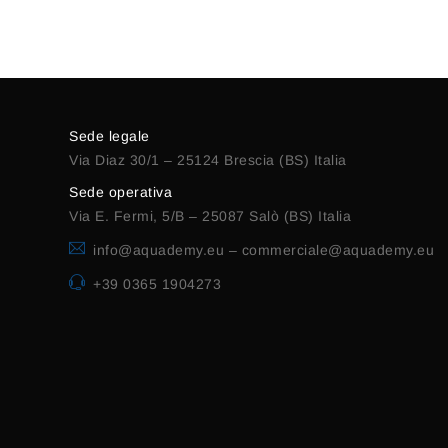
Alternative:
Sede legale
Via Diaz 30/1 – 25124 Brescia (BS) Italia
Sede operativa
Via E. Fermi, 5/B – 25087 Salò (BS) Italia
info@aquademy.eu
–
commerciale@aquademy.eu
+39 0365 1904273