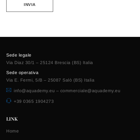
Alternative:
Sede legale
Via Diaz 30/1 – 25124 Brescia (BS) Italia
Sede operativa
Via E. Fermi, 5/B – 25087 Salò (BS) Italia
info@aquademy.eu
–
commerciale@aquademy.eu
+39 0365 1904273
LINK
Home