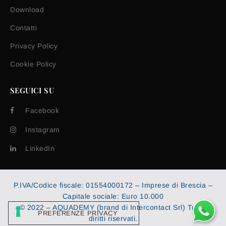
Download
Contatti
Privacy Policy
Cookie Policy
SEGUICI SU
Facebook
Instagram
LinkedIn
P.IVA/Codice fiscale: 01554000172 – Imprese di Brescia –
Capitale sociale: Euro 10.000
© 2022 – AQUADEMY (brand di Intercontact Srl) Tutti i
diritti riservati.