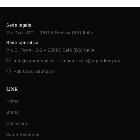
Sede legale
Via Diaz 30/1 – 25124 Brescia (BS) Italia
Sede operativa
Via E. Fermi, 5/B – 25087 Salò (BS) Italia
info@aquademy.eu
–
commerciale@aquademy.eu
+39 0365 1904273
LINK
Home
Brand
Collezioni
Water Academy