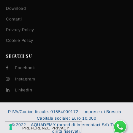
Download
Contatti
Privacy Policy
Cookie Policy
SEGUICI SU
Facebook
Instagram
LinkedIn
P.IVA/Codice fiscale: 01554000172 – Imprese di Brescia –
Capitale sociale: Euro 10.000
© 2022 – AQUADEMY (brand di Intercontact Srl) Tutti i
diritti riservati.