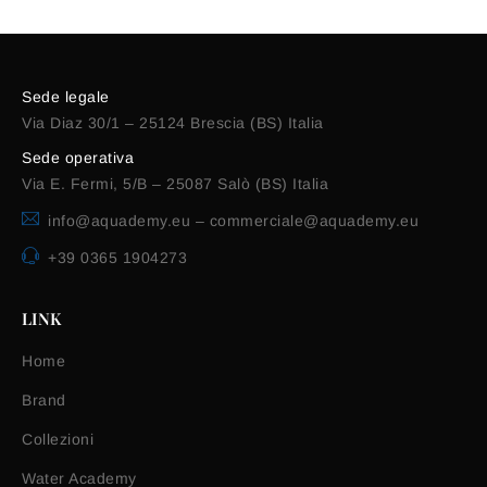
Sede legale
Via Diaz 30/1 – 25124 Brescia (BS) Italia
Sede operativa
Via E. Fermi, 5/B – 25087 Salò (BS) Italia
info@aquademy.eu
–
commerciale@aquademy.eu
+39 0365 1904273
LINK
Home
Brand
Collezioni
Water Academy