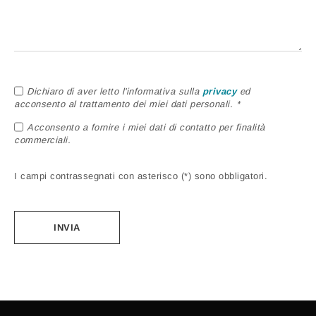
Dichiaro di aver letto l'informativa sulla
privacy
ed
acconsento al trattamento dei miei dati personali. *
Acconsento a fornire i miei dati di contatto per finalità
commerciali.
I campi contrassegnati con asterisco (*) sono obbligatori.
Alternative: