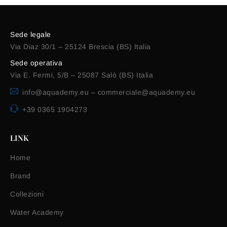
Sede legale
Via Diaz 30/1 – 25124 Brescia (BS) Italia
Sede operativa
Via E. Fermi, 5/B – 25087 Salò (BS) Italia
info@aquademy.eu
–
commerciale@aquademy.eu
+39 0365 1904273
LINK
Home
Brand
Collezioni
Water Academy