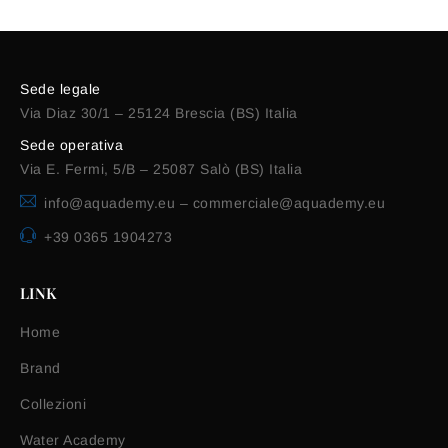
Sede legale
Via Diaz 30/1 – 25124 Brescia (BS) Italia
Sede operativa
Via E. Fermi, 5/B – 25087 Salò (BS) Italia
info@aquademy.eu
–
commerciale@aquademy.eu
+39 0365 1904273
LINK
Home
Brand
Collezioni
Water Academy