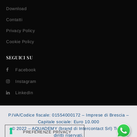
Download
Contatti
Privacy Policy
Cookie Policy
SEGUICI SU
Facebook
Instagram
LinkedIn
P.IVA/Codice fiscale: 01554000172 – Imprese di Brescia –
Capitale sociale: Euro 10.000
© 2022 – AQUADEMY (brand di Intercontact Srl) Tutti i
diritti riservati.